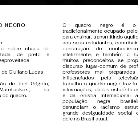
O NEGRO
O quadro negro é o 
tradicionalmente ocupado pelo
para ensinar, transmitindo aquil
m
aos seus estudantes, contribui
co sobre chapa de
construção do conhecimen
tada de preto e
infelizmente, é também o l
eaproveitada
muitos preconceitos se pr
discurso lugar-comum de prof
a de Giuliano Lucas
professores mal preparado
influenciados pela televis
ção de Joel Grigolo,
trabalho o quadro negro traz i
tehackers, na
informações, dados estatístic
 do quadro.
e da Anistia Internacional 
população negra brasile
denunciam o racismo estru
grande desigualdade social d
dele no Brasil atual.