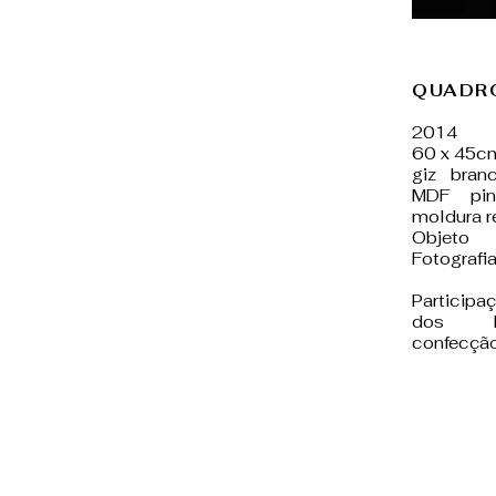
QUADR
2014
60 x 45c
giz bran
MDF pin
moldura r
Objeto
Fotografi
Participa
dos Ma
confecção