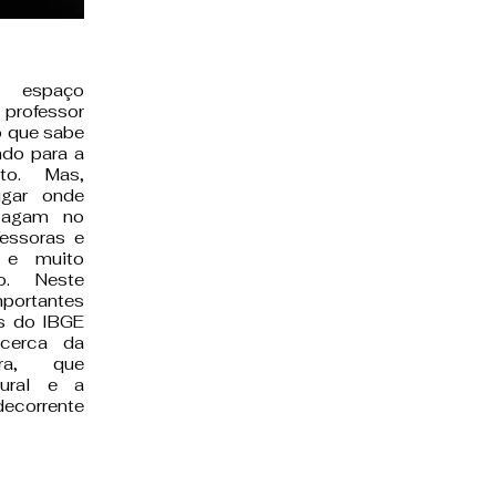
espaço
 professor
o que sabe
ndo para a
to. Mas,
ugar onde
opagam no
essoras e
s e muito
ão. Neste
mportantes
os do IBGE
acerca da
ira, que
tural e a
ecorrente