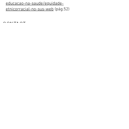
educacao-na-saude/equidade-
etnicorracial-no-sus-web
(pág.52)
CONTACT
estevaodafontoura@gmail.com
Tel:
00 55 51 996.159.268
© 2015 by ESTÊVÃO DA FONTOURA.